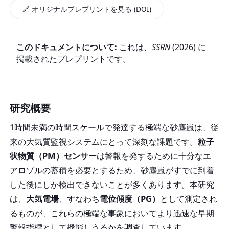
🔗 オリジナルプレプリントを見る (DOI)
このドキュメントについて:
これは、
SSRN
(2026) に
掲載されたプレプリントです。
研究概要
1時間未満の時間スケールで発達する極端な砂塵嵐は、従
来の大気質監視システムにとって深刻な課題です。
粒子
状物質（PM）センサー
は警報を発するために十分なエ
アロゾルの蓄積を必要とするため、砂塵嵐がすでに到着
した後にしか検出できないことが多くあります。本研究
は、
大気電場
、すなわち
電位傾度（PG）
として測定され
るものが、これらの極端な事象においてより迅速な早期
警報指標として機能しうるかを調査しています。