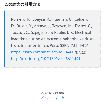
この論文の引用方法:
Romero, R., Loayza, R., Huaman, G., Calderon,
D., Buleje, Y., Arroyo, J., Tasayco, M., Torres, C.,
Tacza, J. C., Szpigel, S., & Raulin, J.-P., Electrical
lead time during an extreme haboob-like dust-
front intrusion in Ica, Peru. SSRNで利用可能:
https://ssrn.com/abstract=6511441
または
http://dx.doi.org/10.2139/ssrn.6511441
©
2026
· RMRR
🔗 ページを共有