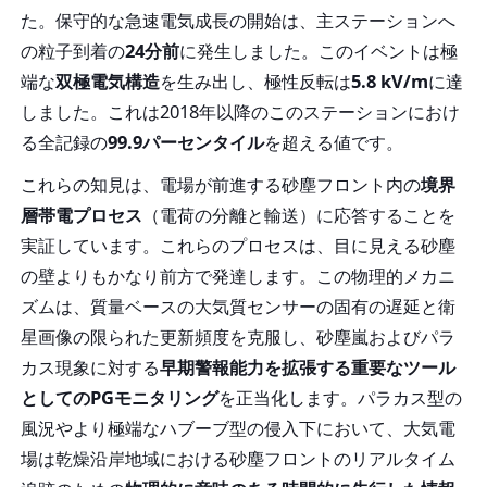
た。保守的な急速電気成長の開始は、主ステーションへ
の粒子到着の
24分前
に発生しました。このイベントは極
端な
双極電気構造
を生み出し、極性反転は
5.8 kV/m
に達
しました。これは2018年以降のこのステーションにおけ
る全記録の
99.9パーセンタイル
を超える値です。
これらの知見は、電場が前進する砂塵フロント内の
境界
層帯電プロセス
（電荷の分離と輸送）に応答することを
実証しています。これらのプロセスは、目に見える砂塵
の壁よりもかなり前方で発達します。この物理的メカニ
ズムは、質量ベースの大気質センサーの固有の遅延と衛
星画像の限られた更新頻度を克服し、砂塵嵐およびパラ
カス現象に対する
早期警報能力を拡張する重要なツール
としてのPGモニタリング
を正当化します。パラカス型の
風況やより極端なハブーブ型の侵入下において、大気電
場は乾燥沿岸地域における砂塵フロントのリアルタイム