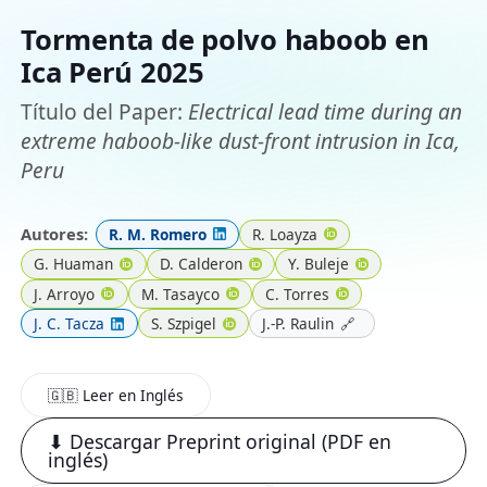
Tormenta de polvo haboob en
Ica Perú 2025
Título del Paper:
Electrical lead time during an
extreme haboob-like dust-front intrusion in Ica,
Peru
Autores:
R. M. Romero
R. Loayza
G. Huaman
D. Calderon
Y. Buleje
J. Arroyo
M. Tasayco
C. Torres
J. C. Tacza
S. Szpigel
J.-P. Raulin
🔗
🇬🇧 Leer en Inglés
⬇ Descargar Preprint original (PDF en
inglés)