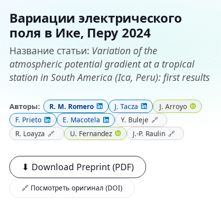
Вариации электрического
поля в Ике, Перу 2024
Название статьи:
Variation of the
atmospheric potential gradient at a tropical
station in South America (Ica, Peru): first results
Авторы:
R. M. Romero
J. Tacza
J. Arroyo
F. Prieto
E. Macotela
Y. Buleje
🔗
R. Loayza
🔗
U. Fernandez
J.-P. Raulin
🔗
⬇ Download Preprint (PDF)
🔗 Посмотреть оригинал (DOI)