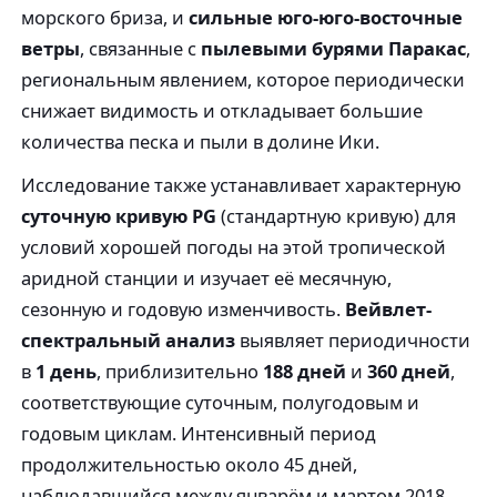
морского бриза, и
сильные юго-юго-восточные
ветры
, связанные с
пылевыми бурями Паракас
,
региональным явлением, которое периодически
снижает видимость и откладывает большие
количества песка и пыли в долине Ики.
Исследование также устанавливает характерную
суточную кривую PG
(стандартную кривую) для
условий хорошей погоды на этой тропической
аридной станции и изучает её месячную,
сезонную и годовую изменчивость.
Вейвлет-
спектральный анализ
выявляет периодичности
в
1 день
, приблизительно
188 дней
и
360 дней
,
соответствующие суточным, полугодовым и
годовым циклам. Интенсивный период
продолжительностью около 45 дней,
наблюдавшийся между январём и мартом 2018